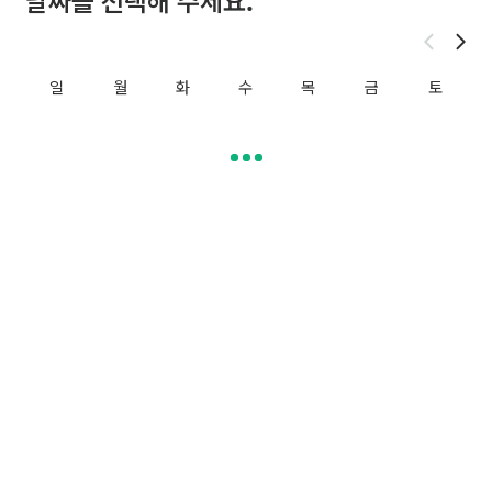
날짜를 선택해 주세요.
외국인 채용/비자에 대한 무엇이든지 무료로 상담해드릴게요! 🙌 
희망하는 상담시간을 예약해주세요.
일
월
화
수
목
금
토