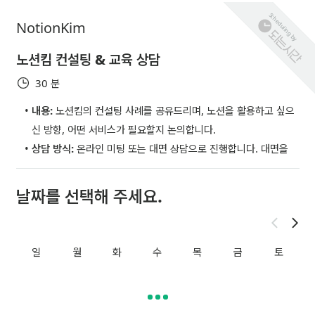
Scheduling by
NotionKim
노션킴 컨설팅 & 교육 상담
30 분
내용: 
노션킴의 컨설팅 사례를 공유드리며, 노션을 활용하고 싶으
신 방향, 어떤 서비스가 필요할지 논의합니다.
상담 방식:
 온라인 미팅 또는 대면 상담으로 진행합니다. 대면을 
원하실 경우, 상담을 원하시는 주소를 입력해 주세요 .
예약 페이지 이용이 어려우실 경우, 
010-4895-4619
 또는 
hell
날짜를 선택해 주세요.
o@notionkim.com
으로 연락 주시면, 상담 도와드리겠습니다 
:)
일
월
화
수
목
금
토