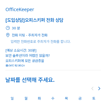
OfficeKeeper
[도입상담]오피스키퍼 전화 상담
30 분
전화 미팅 - 주최자가 전화
입력한 전화번호로 주최자가 전화를 합니다.
[예상 소요시간: 30분]
보안 솔루션이라 어렵진 않을까?
오피스키퍼에 모든 궁금증을
풀어드릴게요!
편하신 시간에 예약을 하시면
날짜를 선택해 주세요.
오피스키퍼 전문 상담사가 전화드립니다.
*이전 상담이 길어질 경우, 선택하신 시간으로부터 30분 이내(예: 1
0:00 선택 시 10:00~10:30)로 연락드릴 예정입니다.
일
월
화
수
목
금
토