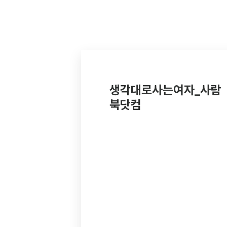
생각대로사는여자_사람
북닷컴